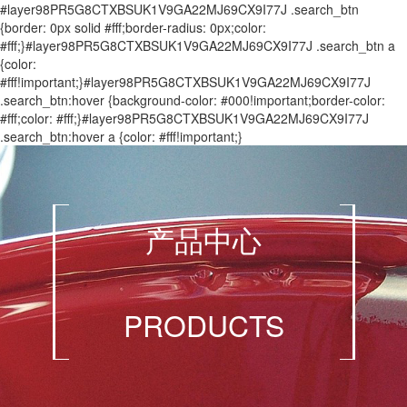
#layer98PR5G8CTXBSUK1V9GA22MJ69CX9I77J .search_btn
{border: 0px solid #fff;border-radius: 0px;color:
#fff;}#layer98PR5G8CTXBSUK1V9GA22MJ69CX9I77J .search_btn a
{color:
#fff!important;}#layer98PR5G8CTXBSUK1V9GA22MJ69CX9I77J
.search_btn:hover {background-color: #000!important;border-color:
#fff;color: #fff;}#layer98PR5G8CTXBSUK1V9GA22MJ69CX9I77J
.search_btn:hover a {color: #fff!important;}
产品中心
PRODUCTS